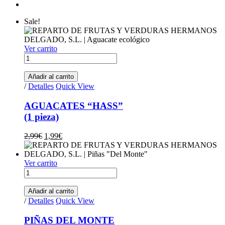
Sale!
Ver carrito
AGUACATES "HASS"(1 pieza) quantity
Añadir al carrito
/
Detalles
Quick View
AGUACATES “HASS”
(1 pieza)
Original price was: 2,99€.
Current price is: 1,99€.
2,99
€
1,99
€
Ver carrito
PIÑAS DEL MONTE (2,30kg aprox.) quantity
Añadir al carrito
/
Detalles
Quick View
PIÑAS DEL MONTE