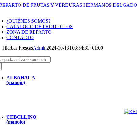
Saltar
al
oggle
contenido
avigation
¿QUIÉNES SOMOS?
CATÁLOGO DE PRODUCTOS
ZONA DE REPARTO
CONTACTO
Hierbas Frescas
Admin
2024-10-13T03:54:31+01:00
scar:
ALBAHACA
(manojo)
CEBOLLINO
(manojo)