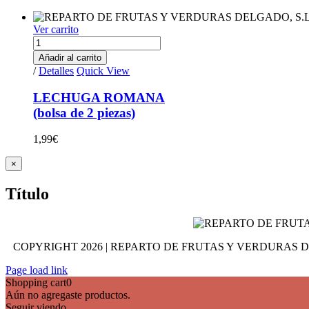
Ver carrito
LECHUGA
ROMANA(bolsa
Añadir al carrito
de
/
Detalles
Quick View
2
piezas)
LECHUGA ROMANA
quantity
(bolsa de 2 piezas)
1,99
€
Close
×
product
quick
Título
view
COPYRIGHT
2026 | REPARTO DE FRUTAS Y VERDURAS 
Page load link
Shopping cart
0
Aún no agregaste productos.
Seguir viendo