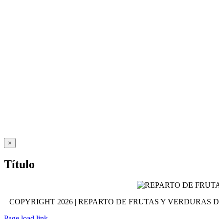
Close
×
product
quick
Título
view
COPYRIGHT
2026 | REPARTO DE FRUTAS Y VERDURAS 
Page load link