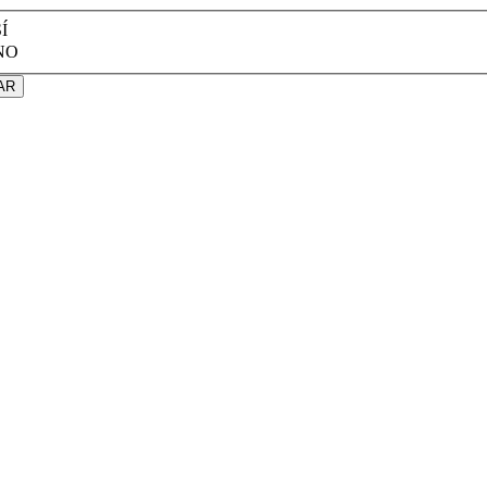
Í
NO
AR