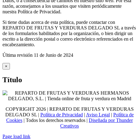
Datos, o a consecuencia de cambios en nuestro sitio web. Por esta
razón, aconsejamos a los usuarios que visiten periódicamente
nuestra Política de Privacidad.
Si tiene dudas acerca de esta política, puede contactar con
REPARTO DE FRUTAS Y VERDURAS DELGADO SL a través
de los formularios habilitados por la organización, o bien dirigir un
escrito a la dirección postal o correo electrónico referenciados en el
encabezamiento.
Última revisión 11 de Junio de 2024
Close
×
product
quick
Título
view
COPYRIGHT
2026 | REPARTO DE FRUTAS Y VERDURAS
DELGADO SL |
Política de Privacidad
|
Aviso Legal
|
Política de
Cookies
| Todos los derechos reservados |
Diseñada por Thunder
Creativos
Page load link