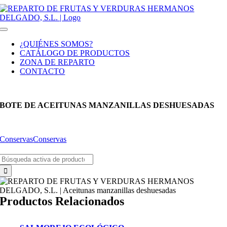
Saltar
al
contenido
Toggle
Navigation
¿QUIÉNES SOMOS?
CATÁLOGO DE PRODUCTOS
ZONA DE REPARTO
CONTACTO
BOTE DE ACEITUNAS MANZANILLAS DESHUESADAS
Conservas
Conservas
Buscar:
Productos Relacionados