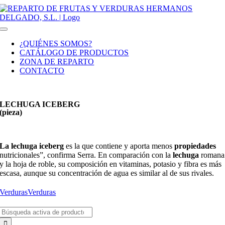
Saltar
al
contenido
Toggle
Navigation
¿QUIÉNES SOMOS?
CATÁLOGO DE PRODUCTOS
ZONA DE REPARTO
CONTACTO
LECHUGA ICEBERG
(pieza)
La lechuga iceberg
es la que contiene y aporta menos
propiedades
nutricionales”, confirma Serra. En comparación con la
lechuga
romana
y la hoja de roble, su composición en vitaminas, potasio y fibra es más
escasa, aunque su concentración de agua es similar al de sus rivales.
Verduras
Verduras
Buscar: