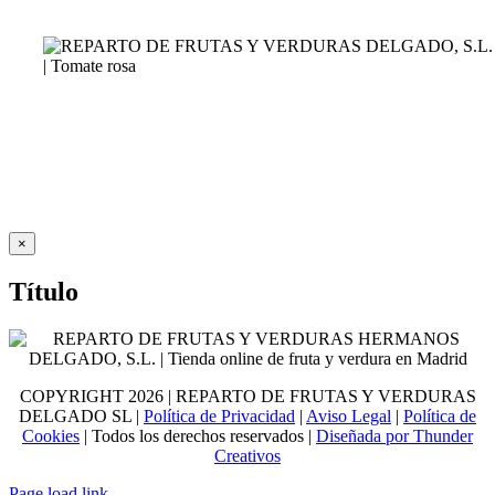
Close
×
product
quick
Título
view
COPYRIGHT
2026 | REPARTO DE FRUTAS Y VERDURAS
DELGADO SL |
Política de Privacidad
|
Aviso Legal
|
Política de
Cookies
| Todos los derechos reservados |
Diseñada por Thunder
Creativos
Page load link