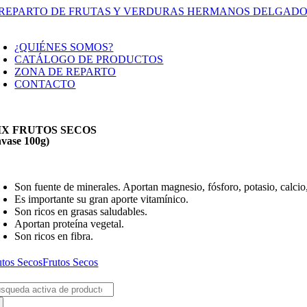
Saltar
al
oggle
contenido
avigation
¿QUIÉNES SOMOS?
CATÁLOGO DE PRODUCTOS
ZONA DE REPARTO
CONTACTO
IX FRUTOS SECOS
nvase 100g)
Son fuente de minerales. Aportan magnesio, fósforo, potasio, calcio
Es importante su gran aporte vitamínico.
Son ricos en grasas saludables.
Aportan proteína vegetal.
Son ricos en fibra.
utos Secos
Frutos Secos
scar: