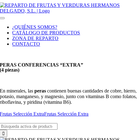
Saltar
al
contenido
Toggle
Navigation
¿QUIÉNES SOMOS?
CATÁLOGO DE PRODUCTOS
ZONA DE REPARTO
CONTACTO
PERAS CONFERENCIAS “EXTRA”
(4 piezas)
En minerales, las
peras
contienen buenas cantidades de cobre, hierro,
potasio, manganeso, y magnesio, junto con vitaminas B como folatos,
riboflavina, y piridina (vitamina B6).
Frutas Selección Extra
Frutas Selección Extra
Buscar: