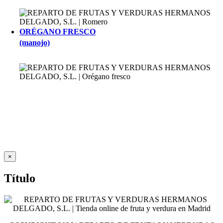
ORÉGANO FRESCO
(manojo)
Close
×
product
quick
Título
view