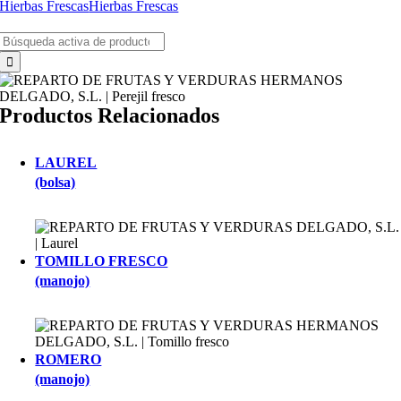
Hierbas Frescas
Hierbas Frescas
Buscar:
Productos Relacionados
LAUREL
(bolsa)
TOMILLO FRESCO
(manojo)
ROMERO
(manojo)