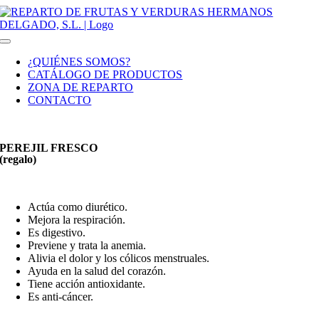
Saltar
al
contenido
Toggle
Navigation
¿QUIÉNES SOMOS?
CATÁLOGO DE PRODUCTOS
ZONA DE REPARTO
CONTACTO
PEREJIL FRESCO
(regalo)
Actúa como diurético.
Mejora la respiración.
Es digestivo.
Previene y trata la anemia.
Alivia el dolor y los cólicos menstruales.
Ayuda en la salud del corazón.
Tiene acción antioxidante.
Es anti-cáncer.