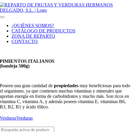
Saltar
al
contenido
Toggle
Navigation
¿QUIÉNES SOMOS?
CATÁLOGO DE PRODUCTOS
ZONA DE REPARTO
CONTACTO
PIMIENTOS ITALIANOS
(bandeja 500g)
Poseen una gran cantidad de
propiedades
muy beneficiosas para todo
el organismo, ya que contienen muchas vitaminas y minerales que
aportan energía en forma de carbohidratos y mucho más. Son ricos en
vitamina C, vitamina A, y además poseen vitamina E, vitaminas B6,
B3, B2, B1 y ácido fólico.
Verduras
Verduras
Buscar: