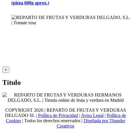
(pieza 600g aprox.)
Close
×
product
quick
Título
view
COPYRIGHT
2026 | REPARTO DE FRUTAS Y VERDURAS
DELGADO SL |
Política de Privacidad
|
Aviso Legal
|
Política de
Cookies
| Todos los derechos reservados |
Diseñada por Thunder
Creativos