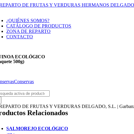
Saltar
al
oggle
contenido
avigation
¿QUIÉNES SOMOS?
CATÁLOGO DE PRODUCTOS
ZONA DE REPARTO
CONTACTO
UINOA ECOLÓGICO
aquete 500g)
nservas
Conservas
scar:
roductos Relacionados
SALMOREJO ECOLÓGICO