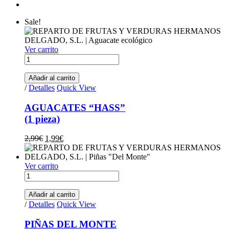
Sale!
Ver carrito
AGUACATES "HASS"(1 pieza) quantity
Añadir al carrito
/
Detalles
Quick View
AGUACATES “HASS”
(1 pieza)
Original price was: 2,99€.
Current price is: 1,99€.
2,99
€
1,99
€
Ver carrito
PIÑAS DEL MONTE (2,30kg aprox.) quantity
Añadir al carrito
/
Detalles
Quick View
PIÑAS DEL MONTE