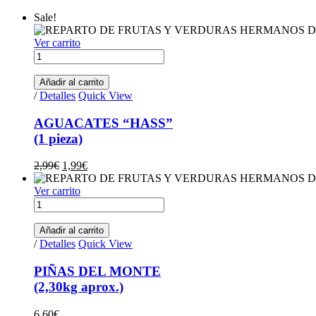
Sale!
Ver carrito
AGUACATES
"HASS"
(1
Añadir al carrito
pieza)
/
Detalles
Quick View
quantity
AGUACATES “HASS”
(1 pieza)
Original
Current
2,99
€
1,99
€
price
price
was:
is:
Ver carrito
PIÑAS
2,99€.
1,99€.
DEL
MONTE
Añadir al carrito
(2,30kg
/
Detalles
Quick View
aprox.)
quantity
PIÑAS DEL MONTE
(2,30kg aprox.)
6,60
€