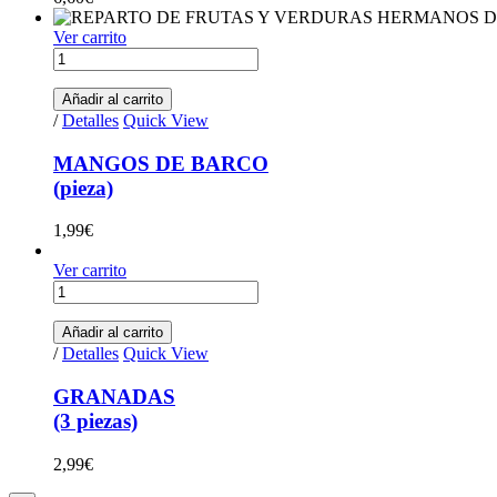
Ver carrito
MANGOS
DE
BARCO(pieza)
Añadir al carrito
quantity
/
Detalles
Quick View
MANGOS DE BARCO
(pieza)
1,99
€
Ver carrito
GRANADAS
(3
piezas)
Añadir al carrito
quantity
/
Detalles
Quick View
GRANADAS
(3 piezas)
2,99
€