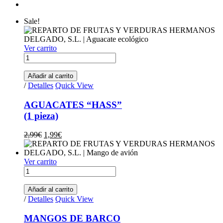
Sale!
Ver carrito
AGUACATES "HASS"(1 pieza) quantity
Añadir al carrito
/
Detalles
Quick View
AGUACATES “HASS”
(1 pieza)
Original price was: 2,99€.
Current price is: 1,99€.
2,99
€
1,99
€
Ver carrito
MANGOS DE BARCO(pieza) quantity
Añadir al carrito
/
Detalles
Quick View
MANGOS DE BARCO