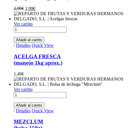
Original price was: 2,99€.
Current price is: 1,99€.
2,99
€
1,99
€
Ver carrito
ACELGA FRESCA(manojo 1kg aprox.) quantity
Añadir al carrito
/
Detalles
Quick View
ACELGA FRESCA
(manojo 1kg aprox.)
1,49
€
Ver carrito
MEZCLUM (bolsa 150g) quantity
Añadir al carrito
/
Detalles
Quick View
MEZCLUM
(bolsa 150g)