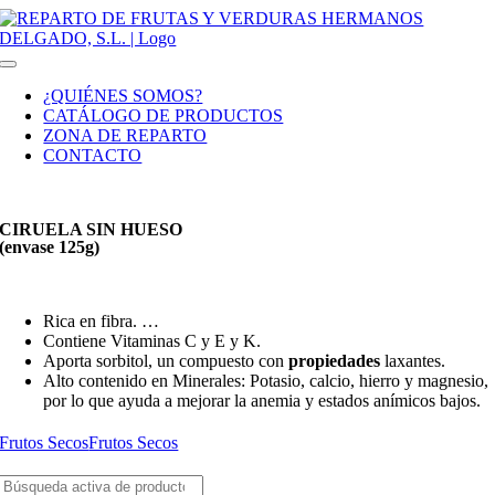
Saltar
al
contenido
Toggle
Navigation
¿QUIÉNES SOMOS?
CATÁLOGO DE PRODUCTOS
ZONA DE REPARTO
CONTACTO
CIRUELA SIN HUESO
(envase 125g)
Rica en fibra. …
Contiene Vitaminas C y E y K.
Aporta sorbitol, un compuesto con
propiedades
laxantes.
Alto contenido en Minerales: Potasio, calcio, hierro y magnesio,
por lo que ayuda a mejorar la anemia y estados anímicos bajos.
Frutos Secos
Frutos Secos
Buscar: