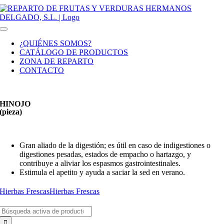
Saltar
al
contenido
Toggle
Navigation
¿QUIÉNES SOMOS?
CATÁLOGO DE PRODUCTOS
ZONA DE REPARTO
CONTACTO
HINOJO
(pieza)
Gran aliado de la digestión; es útil en caso de indigestiones o
digestiones pesadas, estados de empacho o hartazgo, y
contribuye a aliviar los espasmos gastrointestinales.
Estimula el apetito y ayuda a saciar la sed en verano.
Hierbas Frescas
Hierbas Frescas
Buscar: