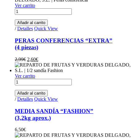
Ver carrito
PERAS CONFERENCIAS "EXTRA"(4 piezas) quantity
Añadir al carrito
/
Detalles
Quick View
PERAS CONFERENCIAS “EXTRA”
(4 piezas)
Original price was: 2,99€.
Current price is: 2,60€.
2,99
€
2,60
€
Ver carrito
MEDIA SANDÍA "FASHION" (3,2kg aprox.) quantity
Añadir al carrito
/
Detalles
Quick View
MEDIA SANDÍA “FASHION”
(3,2kg aprox.)
6,50
€