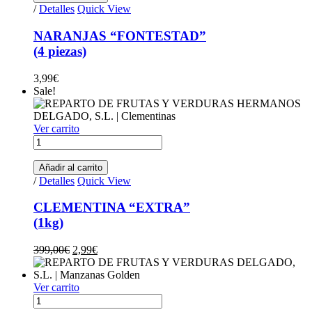
/
Detalles
Quick View
NARANJAS “FONTESTAD”
(4 piezas)
3,99
€
Sale!
Ver carrito
CLEMENTINA "EXTRA"(1kg) quantity
Añadir al carrito
/
Detalles
Quick View
CLEMENTINA “EXTRA”
(1kg)
Original price was: 399,00€.
Current price is: 2,99€.
399,00
€
2,99
€
Ver carrito
MANZANAS GOLDEN "EXTRA"(4 piezas) quantity