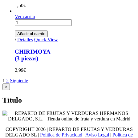
1,50
€
Ver carrito
CHIRIMOYA(3 piezas) quantity
Añadir al carrito
/
Detalles
Quick View
CHIRIMOYA
(3 piezas)
2,99
€
1
2
Siguiente
Close product quick view
×
Título
COPYRIGHT
2026 | REPARTO DE FRUTAS Y VERDURAS
DELGADO SL |
Política de Privacidad
|
Aviso Legal
|
Política de