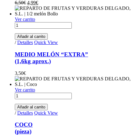
Original price was: 6,50€.
Current price is: 4,99€.
6,50
€
4,99
€
Ver carrito
MEDIO MELÓN "EXTRA" (1,6kg aprox.) quantity
Añadir al carrito
/
Detalles
Quick View
MEDIO MELÓN “EXTRA”
(1,6kg aprox.)
3,50
€
Ver carrito
COCO (pieza) quantity
Añadir al carrito
/
Detalles
Quick View
COCO
(pieza)