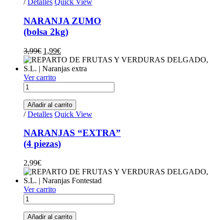
/
Detalles
Quick View
NARANJA ZUMO
(bolsa 2kg)
Original price was: 3,99€.
Current price is: 1,99€.
3,99
€
1,99
€
Ver carrito
NARANJAS "EXTRA"(4 piezas) quantity
Añadir al carrito
/
Detalles
Quick View
NARANJAS “EXTRA”
(4 piezas)
2,99
€
Ver carrito
NARANJAS "FONTESTAD" (4 piezas) quantity
Añadir al carrito