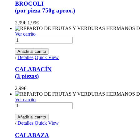
quantity
BROCOLI
(por pieza 750g aprox.)
Original
Current
2,99
€
1,99
€
price
price
was:
is:
Ver carrito
CALABACÍN(3
2,99€.
1,99€.
piezas)
quantity
Añadir al carrito
/
Detalles
Quick View
CALABACÍN
(3 piezas)
2,99
€
Ver carrito
CALABAZA(bandeja
1kg)
quantity
Añadir al carrito
/
Detalles
Quick View
CALABAZA