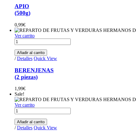
APIO
(500g)
0,99
€
Ver carrito
BERENJENAS(2
piezas)
quantity
Añadir al carrito
/
Detalles
Quick View
BERENJENAS
(2 piezas)
1,99
€
Sale!
Ver carrito
BROCOLI
(por
pieza
Añadir al carrito
750g
/
Detalles
Quick View
aprox.)