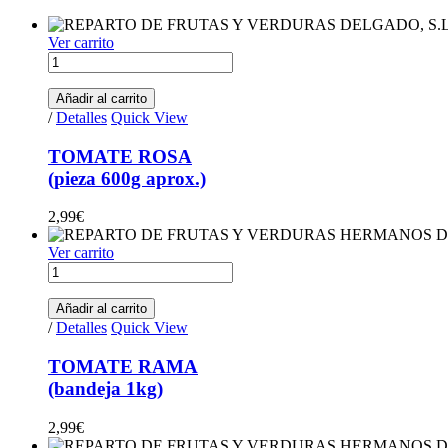
Ver carrito
TOMATE
ROSA
(pieza
Añadir al carrito
600g
/
Detalles
Quick View
aprox.)
quantity
TOMATE ROSA
(pieza 600g aprox.)
2,99
€
Ver carrito
TOMATE
RAMA(bandeja
1kg)
Añadir al carrito
quantity
/
Detalles
Quick View
TOMATE RAMA
(bandeja 1kg)
2,99
€