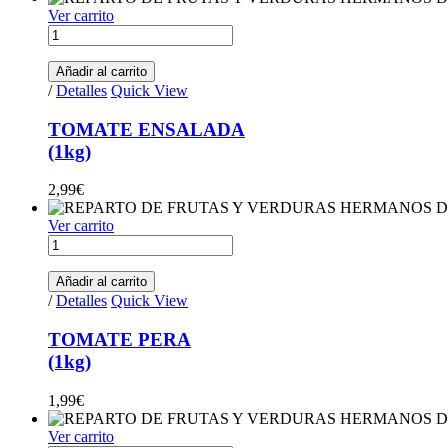
Ver carrito
TOMATE
ENSALADA(1kg)
quantity
Añadir al carrito
/
Detalles
Quick View
TOMATE ENSALADA
(1kg)
2,99
€
Ver carrito
TOMATE
PERA(1kg)
quantity
Añadir al carrito
/
Detalles
Quick View
TOMATE PERA
(1kg)
1,99
€
Ver carrito