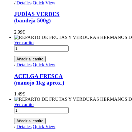
quantity
/
Detalles
Quick View
JUDÍAS VERDES
(bandeja 500g)
2,99
€
Ver carrito
ACELGA
FRESCA(manojo
1kg
Añadir al carrito
aprox.)
/
Detalles
Quick View
quantity
ACELGA FRESCA
(manojo 1kg aprox.)
1,49
€
Ver carrito
APIO(500g)
quantity
Añadir al carrito
/
Detalles
Quick View