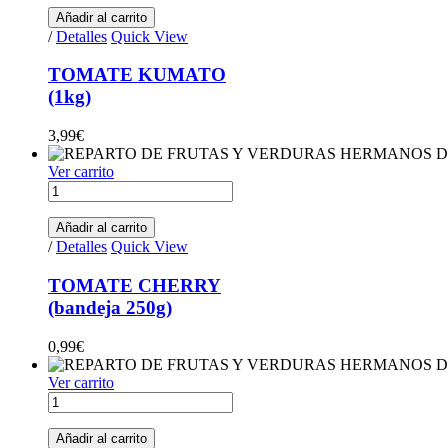
quantity
Añadir al carrito
/
Detalles
Quick View
TOMATE KUMATO
(1kg)
3,99
€
Ver carrito
TOMATE
CHERRY(bandeja
250g)
Añadir al carrito
quantity
/
Detalles
Quick View
TOMATE CHERRY
(bandeja 250g)
0,99
€
Ver carrito
JUDÍAS
VERDES(bandeja
500g)
Añadir al carrito