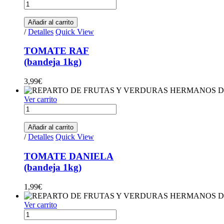
TOMATE
RAF(bandeja
1kg)
Añadir al carrito
quantity
/
Detalles
Quick View
TOMATE RAF
(bandeja 1kg)
3,99
€
Ver carrito
TOMATE
DANIELA(bandeja
1kg)
Añadir al carrito
quantity
/
Detalles
Quick View
TOMATE DANIELA
(bandeja 1kg)
1,99
€
Ver carrito
TOMATE
KUMATO(1kg)