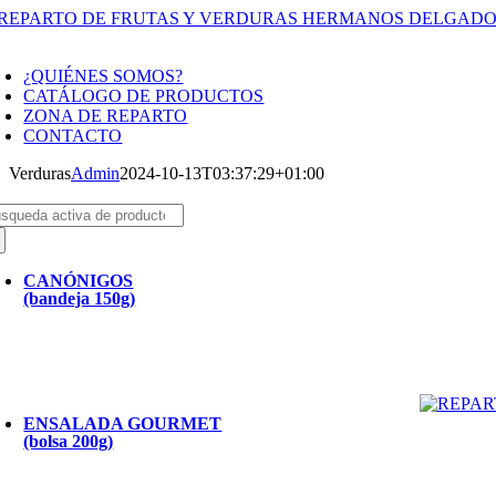
Saltar
al
oggle
contenido
avigation
¿QUIÉNES SOMOS?
CATÁLOGO DE PRODUCTOS
ZONA DE REPARTO
CONTACTO
Verduras
Admin
2024-10-13T03:37:29+01:00
scar:
CANÓNIGOS
(bandeja 150g)
ENSALADA GOURMET
(bolsa 200g)